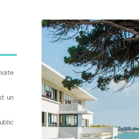
haite
st un
blic